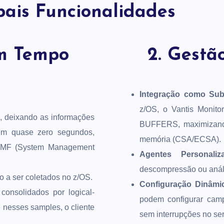
pais Funcionalidades
em Tempo
2. Gestã
Integração como Sub
z/OS, o Vantis Monit
, deixando as informações
BUFFERS, maximizand
 em quase zero segundos,
memória (CSA/ECSA).
 SMF (System Management
Agentes Personaliz
descompressão ou anál
 a ser coletados no z/OS.
Configuração Dinâmi
consolidados por logical-
podem configurar camp
 nesses samples, o cliente
sem interrupções no ser