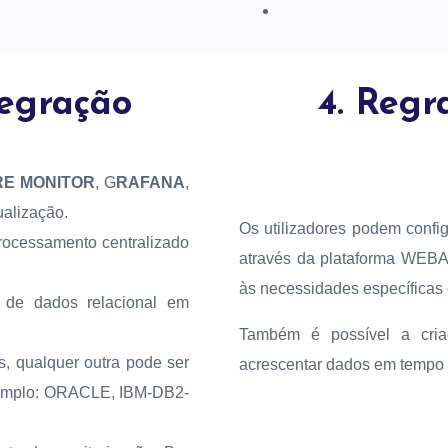
tegração
4. Regr
E MONITOR
, G
RAFANA
,
ualização.
Os utilizadores podem config
rocessamento centralizado
através da plataforma WEB
às necessidades específicas
 de dados relacional em
Também é possível a cria
s, qualquer outra pode ser
acrescentar dados em tempo
Exemplo: ORACLE, IBM-DB2-