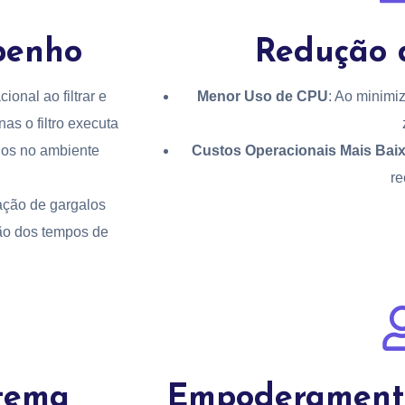
penho
Redução 
onal ao filtrar e
Menor Uso de CPU
: Ao minimi
s o filtro executa
dos no ambiente
Custos Operacionais Mais Bai
re
icação de gargalos
ção dos tempos de
stema
Empoderamento