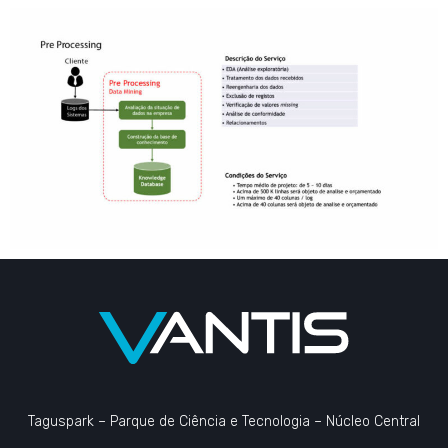
Taguspark – Parque de Ciência e Tecnologia – Núcleo Central